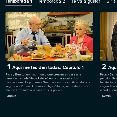
Temporada 1
Temporada 2
Te va a gustar
Sino
❯
1
2
Aquí me las den todas. Capítulo 1
Aquí
Paca y Benito, un matrimonio que crea en su casa una
Paca y Beni
pensión llamada "Paca Palace", en la que alquila dos
pensión llam
habitaciones. La primera a Gemma y a su novio Gonzalo, y la
habitacione
segunda a Rubén. Además su hija Paloma, se mudará con su
segunda a R
marido Fernando a la casa de sus padres.
marido Fern
40min
40min