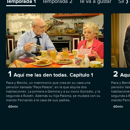
Temporada 1
Temporada 2
Te va a gustar
Sino
❯
1
2
Aquí me las den todas. Capítulo 1
Aquí
Paca y Benito, un matrimonio que crea en su casa una
Paca y Beni
pensión llamada "Paca Palace", en la que alquila dos
pensión llam
habitaciones. La primera a Gemma y a su novio Gonzalo, y la
habitacione
segunda a Rubén. Además su hija Paloma, se mudará con su
segunda a R
marido Fernando a la casa de sus padres.
marido Fern
40min
40min