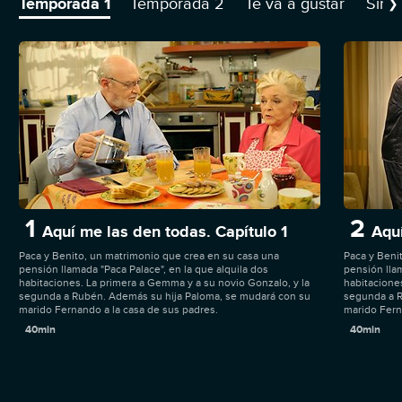
Temporada 1
Temporada 2
Te va a gustar
Sino
❯
1
2
Aquí me las den todas. Capítulo 1
Aquí
Paca y Benito, un matrimonio que crea en su casa una
Paca y Beni
pensión llamada "Paca Palace", en la que alquila dos
pensión llam
habitaciones. La primera a Gemma y a su novio Gonzalo, y la
habitacione
segunda a Rubén. Además su hija Paloma, se mudará con su
segunda a R
marido Fernando a la casa de sus padres.
marido Fern
40min
40min