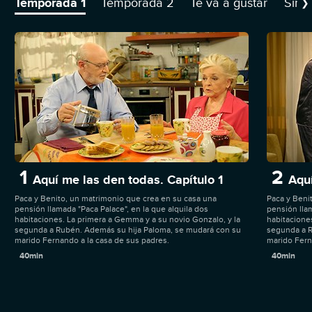
Temporada 1
Temporada 2
Te va a gustar
Sino
❯
1
2
Aquí me las den todas. Capítulo 1
Aquí
Paca y Benito, un matrimonio que crea en su casa una
Paca y Beni
pensión llamada "Paca Palace", en la que alquila dos
pensión llam
habitaciones. La primera a Gemma y a su novio Gonzalo, y la
habitacione
segunda a Rubén. Además su hija Paloma, se mudará con su
segunda a R
marido Fernando a la casa de sus padres.
marido Fern
40min
40min