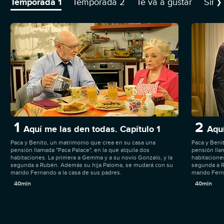
Temporada 1
Temporada 2
Te va a gustar
Sino
❯
1
2
Aquí me las den todas. Capítulo 1
Aquí
Paca y Benito, un matrimonio que crea en su casa una
Paca y Beni
pensión llamada "Paca Palace", en la que alquila dos
pensión llam
habitaciones. La primera a Gemma y a su novio Gonzalo, y la
habitacione
segunda a Rubén. Además su hija Paloma, se mudará con su
segunda a R
marido Fernando a la casa de sus padres.
marido Fern
40min
40min