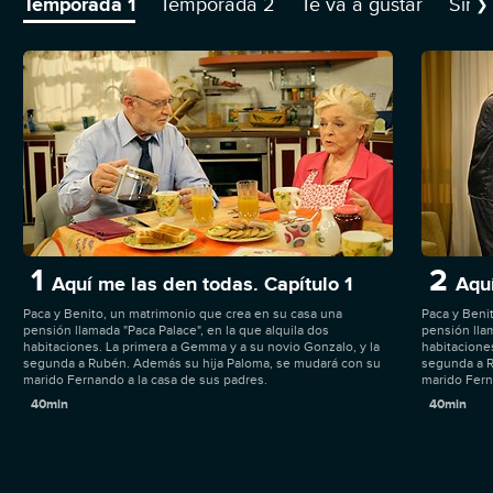
Temporada 1
Temporada 2
Te va a gustar
Sino
❯
1
2
Aquí me las den todas. Capítulo 1
Aquí
Paca y Benito, un matrimonio que crea en su casa una
Paca y Beni
pensión llamada "Paca Palace", en la que alquila dos
pensión llam
habitaciones. La primera a Gemma y a su novio Gonzalo, y la
habitacione
segunda a Rubén. Además su hija Paloma, se mudará con su
segunda a R
marido Fernando a la casa de sus padres.
marido Fern
40min
40min