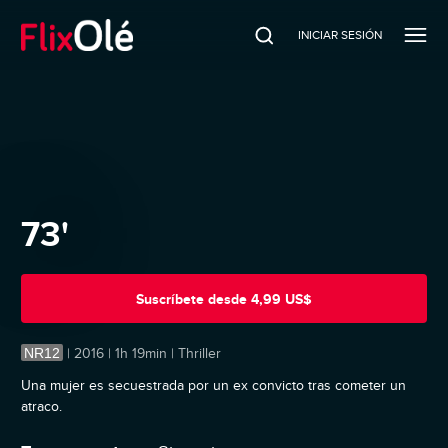
INICIAR SESIÓN
73'
Suscríbete
desde
4,99 US$
NR12
|
2016 | 1h 19min | Thriller
Una mujer es secuestrada por un ex convicto tras cometer un
atraco.