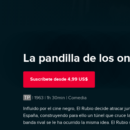
La pandilla de los o
Suscríbete
desde
4,99 US$
TP
|
1963 | 1h 30min | Comedia
Influido por el cine negro, El Rubio decide atracar j
España, construyendo para ello un túnel que cruce la
banda rival se le ha ocurrido la misma idea. El Rubio
probar otra táctica.