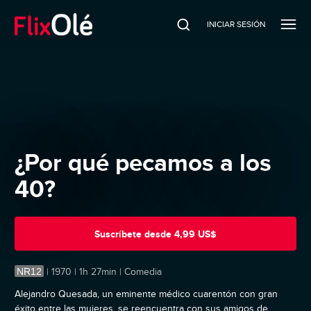
INICIAR SESIÓN
¿Por qué pecamos a los
40?
Suscríbete
desde
4,99 US$
NR12
|
1970 | 1h 27min | Comedia
Alejandro Quesada, un eminente médico cuarentón con gran
éxito entre las mujeres, se reencuentra con sus amigos de