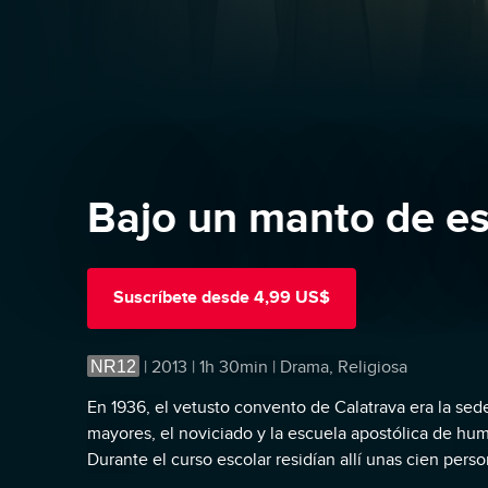
Bajo un manto de es
Suscríbete
desde
4,99 US$
NR12
|
2013 | 1h 30min | Drama, Religiosa
En 1936, el vetusto convento de Calatrava era la sed
mayores, el noviciado y la escuela apostólica de hu
Durante el curso escolar residían allí unas cien per
la mitad durante las vacaciones estivales. Sólo ellas 