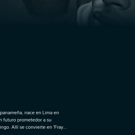
ta panameña, nace en Lima en
n futuro prometedor a su
go. Allí se convierte en 'Fray
y barrer sin descanso, mientras