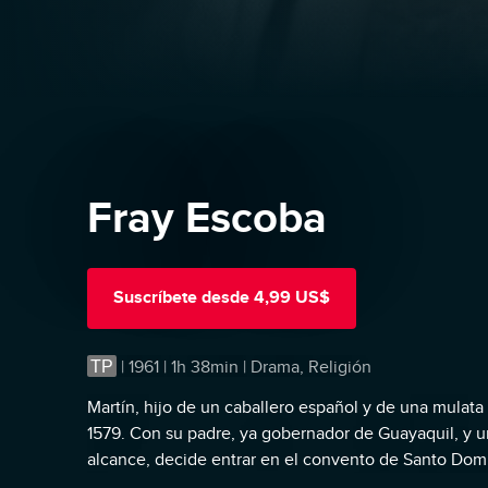
Fray Escoba
Suscríbete
desde
4,99 US$
TP
|
1961 | 1h 38min | Drama, Religión
Martín, hijo de un caballero español y de una mula
1579. Con su padre, ya gobernador de Guayaquil, y u
alcance, decide entrar en el convento de Santo Domin
Escoba', apodo que recibe por su obsesión de barrer 