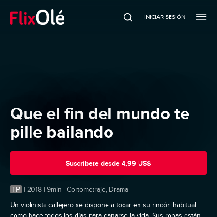
INICIAR SESIÓN
Que el fin del mundo te
pille bailando
Suscríbete
desde
4,99 US$
TP
|
2018 | 9min | Cortometraje, Drama
Un violinista callejero se dispone a tocar en su rincón habitual
como hace todos los días para ganarse la vida. Sus ropas están