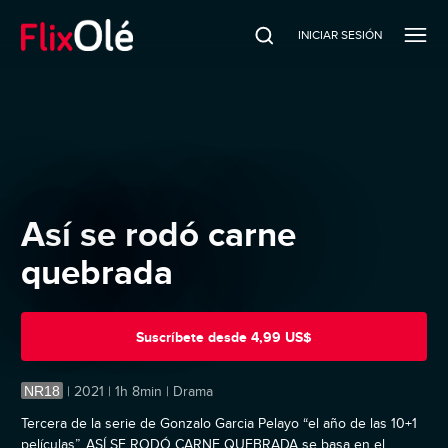
INICIAR SESIÓN
Así se rodó carne
quebrada
Suscríbete
desde
4,99 US$
NR18
|
2021 | 1h 8min | Drama
Tercera de la serie de Gonzalo Garcia Pelayo “el año de las 10+1
películas”, ASÍ SE RODÓ CARNE QUEBRADA se basa en el