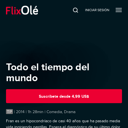
INICIAR SESIÓN
Todo el tiempo del
mundo
Suscríbete
desde
4,99 US$
TP
|
2014 | 1h 28min | Comedia, Drama
Fran es un hipocondríaco de casi 40 años que ha pasado media
vida ingiriendo pastillas. Espera el diagnóstico de su último dolor