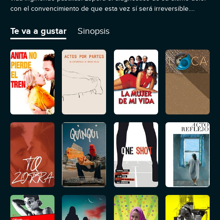
con el convencimiento de que esta vez sí será irreversible.
Decide entonces aparcar su vida y retornar a sus raíces. Se va
con lo puesto y una mochila a ver qué le depara el tiempo que le
Te va a gustar
Sinopsis
queda.