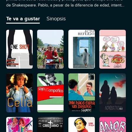
de Shakespeare. Pablo, a pesar de la diferencia de edad, intenta
seducir a su prima, que llega a dudar si los relatos que le cuenta
Pablo son reales.
Te va a gustar
Sinopsis