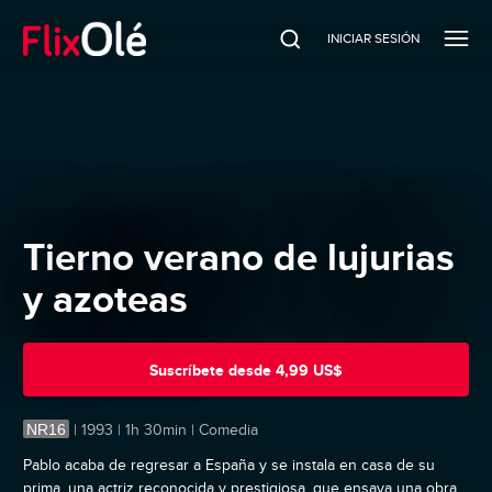
INICIAR SESIÓN
Tierno verano de lujurias
y azoteas
Suscríbete
desde
4,99 US$
NR16
|
1993 | 1h 30min | Comedia
Pablo acaba de regresar a España y se instala en casa de su
prima, una actriz reconocida y prestigiosa, que ensaya una obra