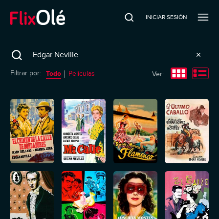
INICIAR SESIÓN
Search
Todo
Filtrar por:
Películas
Ver: