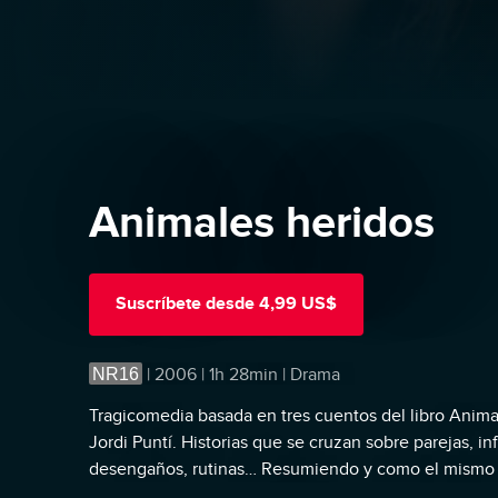
Animales heridos
Suscríbete
desde
4,99 US$
NR16
|
2006 | 1h 28min | Drama
Tragicomedia basada en tres cuentos del libro Animale
Jordi Puntí. Historias que se cruzan sobre parejas, in
desengaños, rutinas… Resumiendo y como el mismo V
soledad y las heridas del amor.