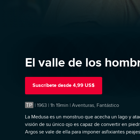
El valle de los homb
Suscríbete
desde
4,99 US$
TP
|
1963 | 1h 19min | Aventuras, Fantástico
La Medusa es un monstruo que acecha un lago y atac
visión de su único ojo es capaz de convertir en piedr
Argos se vale de ella para imponer asfixiantes peajes
Perseo, el desaparecido hijo del verdadero rey de A