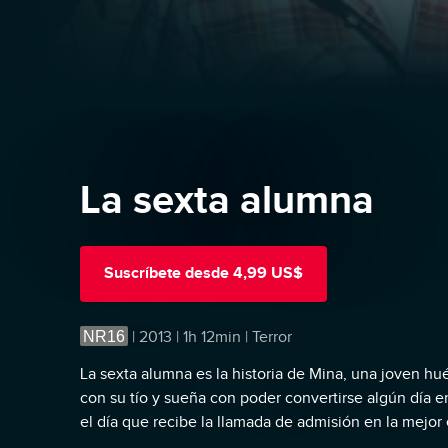
La sexta alumna
Suscríbete
desde
4,99 US$
NR16
|
2013 | 1h 12min | Terror
La sexta alumna es la historia de Mina, una joven h
con su tío y sueña con poder convertirse algún día en
el día que recibe la llamada de admisión en la mejor
Mina deja atrás todo para comenzar su nueva vida soñ