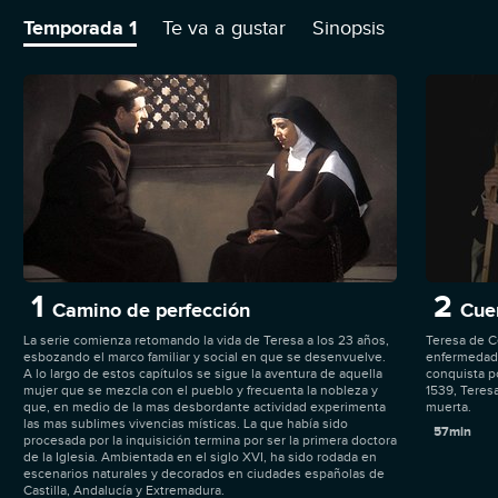
de los testimonios más apasionantes del siglo XVI.
Temporada 1
Te va a gustar
Sinopsis
1
2
Camino de perfección
Cue
La serie comienza retomando la vida de Teresa a los 23 años,
Teresa de C
esbozando el marco familiar y social en que se desenvuelve.
enfermedad,
A lo largo de estos capítulos se sigue la aventura de aquella
conquista p
mujer que se mezcla con el pueblo y frecuenta la nobleza y
1539, Teresa
que, en medio de la mas desbordante actividad experimenta
muerta.
las mas sublimes vivencias místicas. La que había sido
57min
procesada por la inquisición termina por ser la primera doctora
de la Iglesia. Ambientada en el siglo XVI, ha sido rodada en
escenarios naturales y decorados en ciudades españolas de
Castilla, Andalucía y Extremadura.