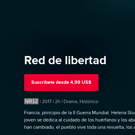
Red de libertad
Suscríbete
desde
4,99 US$
NR12
|
2017 | 2h | Drama, Histórico
Francia, principio de la II Guerra Mundial. Helena St
joven se dedica al cuidado de los huérfanos y los a
han cambiado, el pueblo vive toda una revuelta, los
ciudad y la realidad a la que ahora se enfrenta super