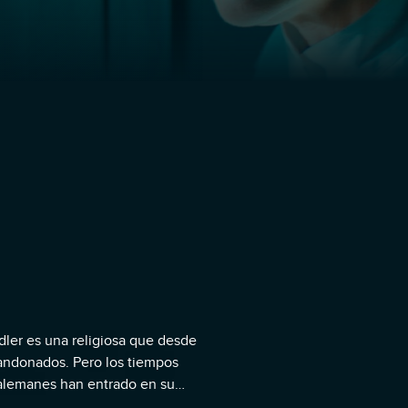
udler es una religiosa que desde
bandonados. Pero los tiempos
 alemanes han entrado en su
a con creces la dureza a la que