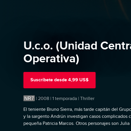
U.c.o. (Unidad Centr
Operativa)
Suscríbete
desde
4,99 US$
NR7
|
2008 | 1 temporada | Thriller
El teniente Bruno Sierra, más tarde capitán del Grupo
y la sargento Andrún investigan casos complicados c
pequeña Patricia Marcos. Otros personajes son Jul
Grupo del Crimen Organizado, y el coronel Ramón Gar