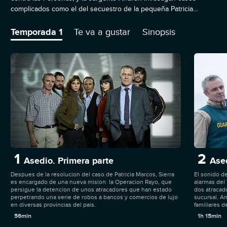
complicados como el del secuestro de la pequeña Patricia
Marcos. Otros personajes son Julia Guzmán, comandante del
Grupo del Crimen Organizado, y el coronel Ramón Garrido, jefe
Temporada 1
Te va a gustar
Sinopsis
de la Unidad Central Operativa.
1
2
Asedio. Primera parte
Ase
Despues de la resolucion del caso de Patricia Marcos, Sierra
El sonido de
es encargado de una nueva mision: la Operacion Rayo, que
alarmas del 
persigue la detencion de unos atracadores que han estado
dos atracad
perpetrando una serie de robos a bancos y comercios de lujo
sucursal. An
en diversas provincias del pais.
familiares d
56min
1h 15min