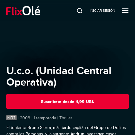
INICIAR SESIÓN
U.c.o. (Unidad Central
Operativa)
Suscríbete
desde
4,99 US$
NR7
|
2008 | 1 temporada | Thriller
El teniente Bruno Sierra, más tarde capitán del Grupo de Delitos
contra las Personas, y la sargento Andrún investigan casos