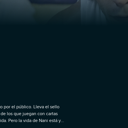
 por el público. Lleva el sello
 de los que juegan con cartas
da. Pero la vida de Nani está ya
o de la Unión de Centro