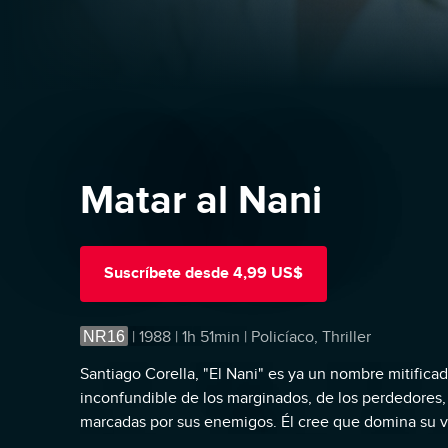
Matar al Nani
Suscríbete
desde
4,99 US$
NR16
|
1988 | 1h 51min | Policíaco, Thriller
Santiago Corella, "El Nani" es ya un nombre mitificado
inconfundible de los marginados, de los perdedores,
marcadas por sus enemigos. Él cree que domina su vi
previamente decidida por otros. Al final del gobiern