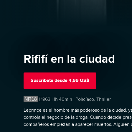
Rififí en la ciudad
Suscríbete
desde
4,99 US$
NR18
|
1963 | 1h 40min | Policíaco, Thriller
Leprince es el hombre más poderoso de la ciudad, ya
controla el negocio de la droga. Cuando decide pres
compañeros empiezan a aparecer muertos. Alguien d
detrás de todo eso.