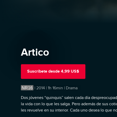
Artico
Suscríbete
desde
4,99 US$
NR16
|
2014 | 1h 16min | Drama
Dos jóvenes “quinquis” salen cada día despreocupad
la vida con lo que les salga. Pero además de sus coti
les revuelve en su interior. Cada uno desea lo que no
Está harto de vivir rodeado de su gran familia de feri