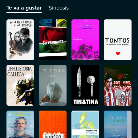
planetas se hacen esperar, pero una nueva y misteriosa vecina le
robará el corazón.
Te va a gustar
Sinopsis