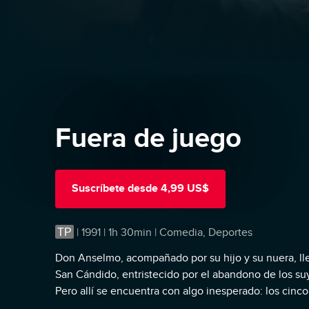
Fuera de juego
Suscríbete
desde
4,99 US$
TP
|
1991 | 1h 30min | Comedia, Deportes
Don Anselmo, acompañado por su hijo y su nuera, lle
San Cándido, entristecido por el abandono de los suy
Pero allí se encuentra con algo inesperado: los cinc
que compartir dormitorio pertenecen a un equipo de 