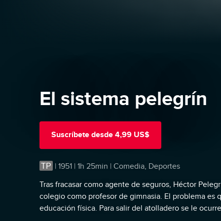
El sistema pelegrín
Suscríbete
desde
4,99 US$
TP
|
1951 | 1h 25min | Comedia, Deportes
Tras fracasar como agente de seguros, Héctor Pelegr
colegio como profesor de gimnasia. El problema es q
educación física. Para salir del atolladero se le ocurr
contra otro colegio. Esto le brindará la ocasión de en