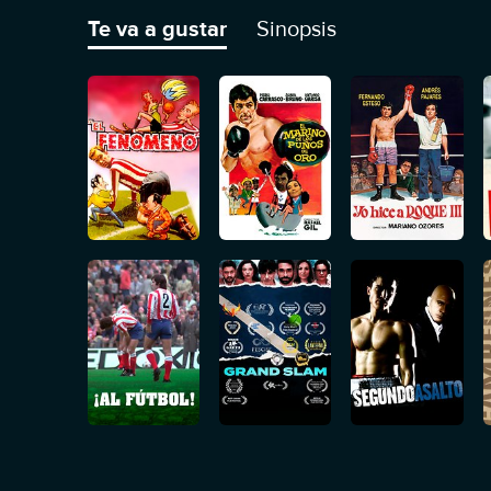
sólo es un juego, un deporte.
Te va a gustar
Sinopsis