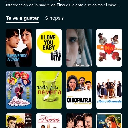
intervención de la madre de Elisa es la gota que colma el vaso:
Andrés, exasperado, pide la separación. Ante la gravedad de las
circunstancias, desde el Olimpo, Cupido decide tomar cartas en
Te va a gustar
Sinopsis
el asunto: transmutará sus cuerpos para que aprendan a
ponerse el uno en el lugar del otro.