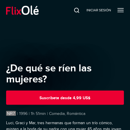
INICIAR SESIÓN
¿De qué se ríen las
mujeres?
Suscríbete
desde
4,99 US$
NR7
|
1996 | 1h 51min | Comedia, Romántica
Luci, Graci y Mar­, tres hermanas que forman un trío cómico,
asisten a la boda de su padre con una mujer 45 años más joven