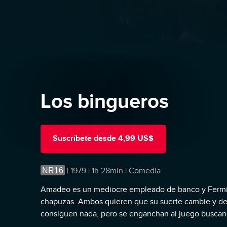
Los bingueros
Suscríbete
desde
4,99 US$
NR16
|
1979 | 1h 28min | Comedia
Amadeo es un mediocre empleado de banco y Fermín
chapuzas. Ambos quieren que su suerte cambie y dec
consiguen nada, pero se enganchan al juego buscand