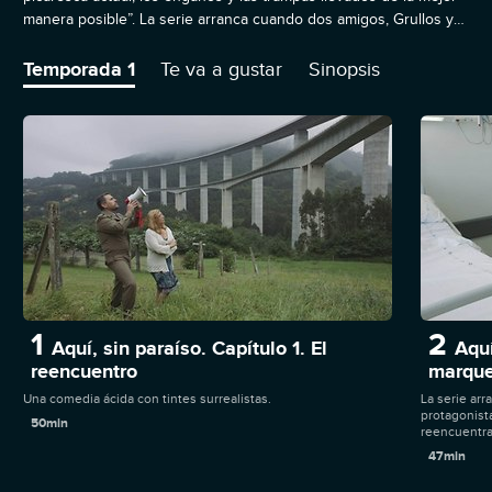
manera posible”. La serie arranca cuando dos amigos, Grullos y
Antuña (los protagonistas de ambas miniseries precedentes) se
reencuentran en la habitación de un hospital
Temporada 1
Te va a gustar
Sinopsis
1
2
Aquí, sin paraíso. Capítulo 1. El
Aquí
reencuentro
marque
Una comedia ácida con tintes surrealistas.
La serie arr
protagonist
50min
reencuentran
47min