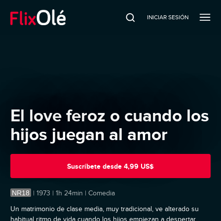
INICIAR SESIÓN
El love feroz o cuando los
hijos juegan al amor
Suscríbete
desde
4,99 US$
NR18
|
1973 | 1h 24min | Comedia
Un matrimonio de clase media, muy tradicional, ve alterado su
habitual ritmo de vida cuando los hijos empiezan a despertar