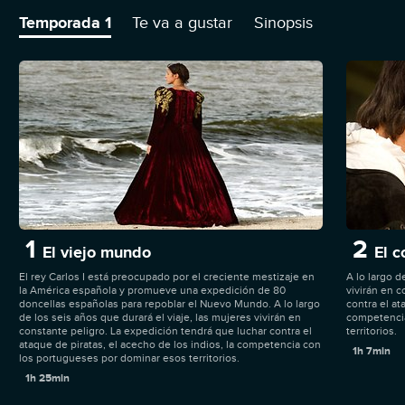
frenar así el creciente mestizaje. A lo largo de un viaje de seis
años, las mujeres vivirán en constante peligro y tendrán que
Temporada 1
Te va a gustar
Sinopsis
luchar contra el hambre, el escorbuto, el ataque de piratas, el
acecho de los indios, la competencia con los portugueses por
dominar esos territorios o los 2.000 kilómetros de selva
recorridos a pie hasta llegar a su destino. Una aventura
protagonizada por mujeres en la época de la conquista de
América.
1
2
El viejo mundo
El c
El rey Carlos I está preocupado por el creciente mestizaje en
A lo largo d
la América española y promueve una expedición de 80
vivirán en c
doncellas españolas para repoblar el Nuevo Mundo. A lo largo
contra el at
de los seis años que durará el viaje, las mujeres vivirán en
competencia
constante peligro. La expedición tendrá que luchar contra el
territorios.
ataque de piratas, el acecho de los indios, la competencia con
1h 7min
los portugueses por dominar esos territorios.
1h 25min