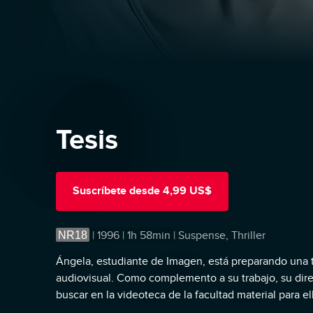
Tesis
Suscríbete
desde
4,99 US$
NR18
|
1996 | 1h 58min | Suspense, Thriller
Ángela, estudiante de Imagen, está preparando una te
audiovisual. Como complemento a su trabajo, su dir
buscar en la videoteca de la facultad material para ell
hallado muerto. Ángela conoce a Chema, un compañ