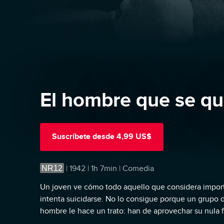
El hombre que se qu
Suscríbete
desde
4,99 US$
NR12
|
1942 | 1h 7min | Comedia
Un joven ve cómo todo aquello que considera import
intenta suicidarse. No lo consigue porque un grupo 
hombre le hace un trato: han de aprovechar su nula f
de su condición de suicida.