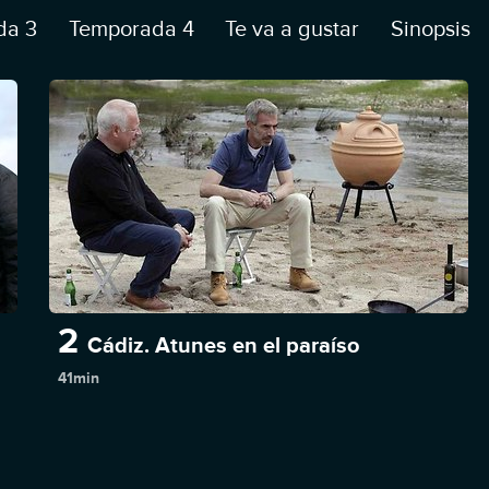
da 3
Temporada 4
Te va a gustar
Sinopsis
2
Cádiz. Atunes en el paraíso
41min