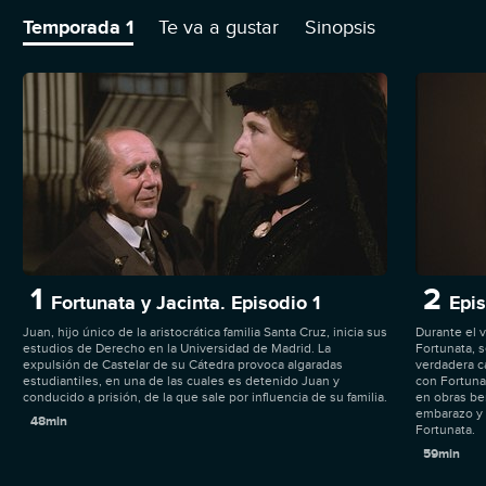
apasionado. Sin embargo, la madre de Juan decide casar a su
hijo con su sobrina Jacinta. Después del viaje de novios, Jacinta,
Temporada 1
Te va a gustar
Sinopsis
cuya principal ocupación son las obras benéficas, empieza a
inquietarse por no quedarse embarazada. Mientras tanto,
Fortunata conoce a un joven con el que acaba casándose. Algún
tiempo después, Juan y Fortunata se vuelven a encontrar.
1
2
Fortunata y Jacinta. Episodio 1
Epis
Juan, hijo único de la aristocrática familia Santa Cruz, inicia sus
Durante el v
estudios de Derecho en la Universidad de Madrid. La
Fortunata, 
expulsión de Castelar de su Cátedra provoca algaradas
verdadera c
estudiantiles, en una de las cuales es detenido Juan y
con Fortunat
conducido a prisión, de la que sale por influencia de su familia.
en obras ben
embarazo y 
48min
Fortunata.
59min