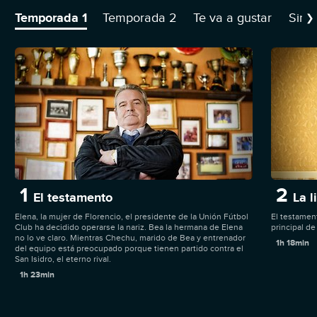
Segunda Regional fundado hace 50 años.
Temporada 1
Temporada 2
Te va a gustar
Sino
❯
1
2
El testamento
La l
Elena, la mujer de Florencio, el presidente de la Unión Fútbol
El testamen
Club ha decidido operarse la nariz. Bea la hermana de Elena
principal de 
no lo ve claro. Mientras Chechu, marido de Bea y entrenador
1h 18min
del equipo está preocupado porque tienen partido contra el
San Isidro, el eterno rival.
1h 23min