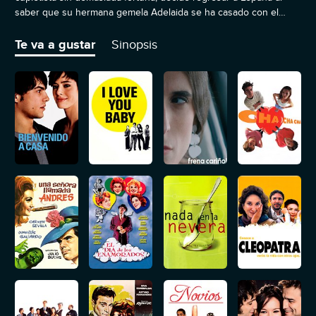
saber que su hermana gemela Adelaida se ha casado con el
gobernador de Badajoz. Adelaida es caprichosa, engreída y
extravagante, el polo opuesto a Juanita. Sin embargo, como
Te va a gustar
Sinopsis
físicamente las muchachas son idénticas, la cantante se propone
sacar el máximo partido de esta situación.