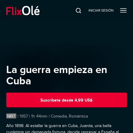
INICIAR SESIÓN
La guerra empieza en
Cuba
Suscríbete
desde
4,99 US$
NR7
|
1957 | 1h 44min | Comedia, Romántica
Año 1898. Al estallar la guerra en Cuba, Juanita, una bella
cupletista sin demasiada fortuna, decide regresar a España al