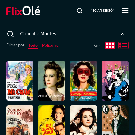
INICIAR SESIÓN
Search
Todo
Filtrar por:
Películas
Ver: