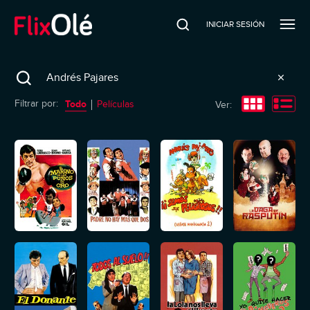
INICIAR SESIÓN
Search
Todo
Filtrar por:
Películas
Ver: