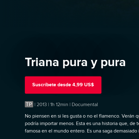
Triana pura y pura
Suscríbete
desde
4,99 US$
TP
|
2013 | 1h 12min | Documental
No piensen en si les gusta o no el flamenco. Verán 
podría importar menos. Esta es una historia que, de 
famosa en el mundo entero. Es una saga demasiado 
pura vida para ser desconocida. Va así: en los años 5