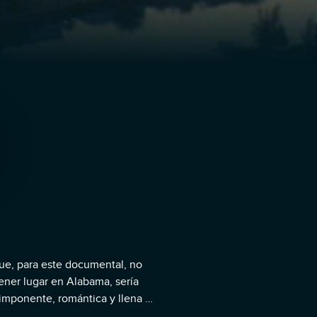
que, para este documental, no
tener lugar en Alabama, sería
imponente, romántica y llena de
0 los gitanos de Triana (que