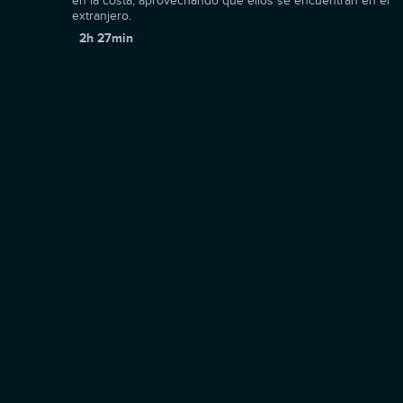
en la costa, aprovechando que ellos se encuentran en el
extranjero.
2h 27min