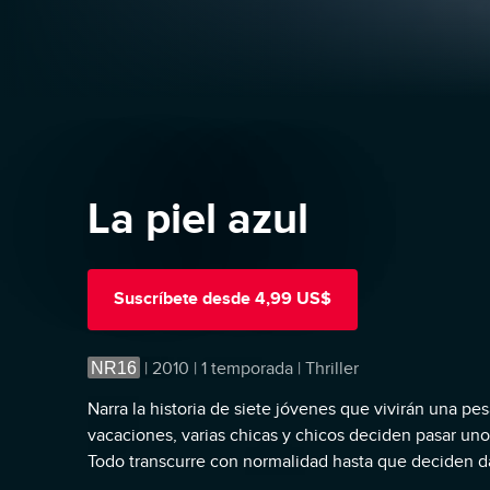
La piel azul
Suscríbete
desde
4,99 US$
NR16
|
2010 | 1 temporada | Thriller
Narra la historia de siete jóvenes que vivirán una pes
vacaciones, varias chicas y chicos deciden pasar un
Todo transcurre con normalidad hasta que deciden dar
que parecía que iba a ser el verano de sus vidas se 