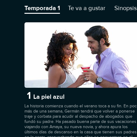
angustiosa pesadilla.
Temporada 1
Te va a gustar
Sinopsis
1
La piel azul
La historia comienza cuando el verano toca a su fin. En po
más de una semana, Germán tendrá que volver a ponerse
traje y corbata para acudir al despacho de abogados que
fundó su padre. Ha pasado buena parte de sus vacaciones
viajando con Amaya, su nueva novia, y ahora apura los
últimos días de descanso en la casa que tienen sus padres