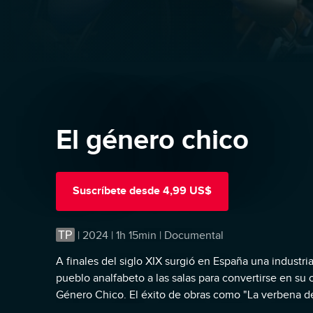
El género chico
Suscríbete
desde
4,99 US$
TP
|
2024 | 1h 15min | Documental
A finales del siglo XIX surgió en España una industria
pueblo analfabeto a las salas para convertirse en su 
Género Chico. El éxito de obras como "La verbena de 
"Chateau Margaux" o el "Dúo de la Africana" entre ci