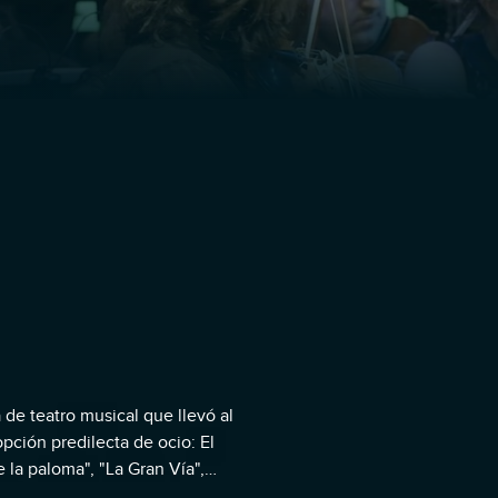
 de teatro musical que llevó al
opción predilecta de ocio: El
la paloma", "La Gran Vía",
entos de obras, hizo sonar sus