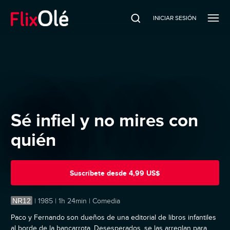
INICIAR SESIÓN
Sé infiel y no mires con
quién
Suscríbete
desde
4,99 US$
NR12
|
1985 | 1h 24min | Comedia
Paco y Fernando son dueños de una editorial de libros infantiles
al borde de la bancarrota. Desesperados, se las arreglan para