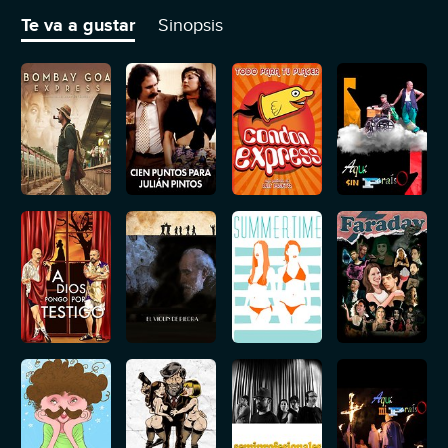
un desertor que intenta huir a Portugal y cuya única pertenencia
es una marrana.
Te va a gustar
Sinopsis