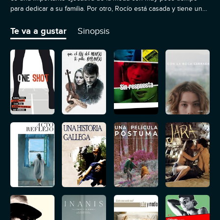
para dedicar a su familia. Por otro, Rocío está casada y tiene una
hija, pero no tiene suerte en el campo profesional. Cada una de
ellas quisiera vivir la vida de la otra y ambas probarán a tener
Te va a gustar
Sinopsis
vidas distintas.