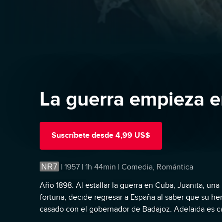
La guerra empieza 
Suscríbete
desde
4,99 US$
NR7
|
1957 | 1h 44min | Comedia, Romántica
Año 1898. Al estallar la guerra en Cuba, Juanita, una
fortuna, decide regresar a España al saber que su h
casado con el gobernador de Badajoz. Adelaida es c
extravagante, el polo opuesto a Juanita. Sin embarg