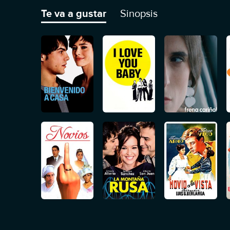
muchachas son idénticas, la cantante se propone sac
Te va a gustar
Sinopsis
situación.