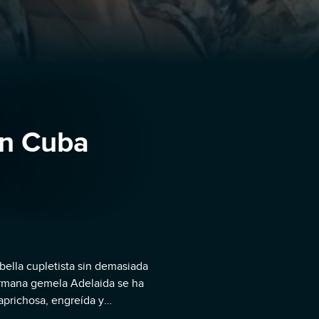
en Cuba
 bella cupletista sin demasiada
ermana gemela Adelaida se ha
aprichosa, engreída y
o, como físicamente las